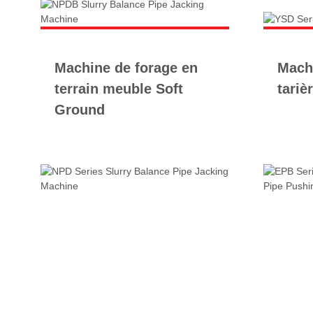
Machine de forage en
Machi
terrain meuble Soft
tariè
Ground
À PROPOS DE NOUS